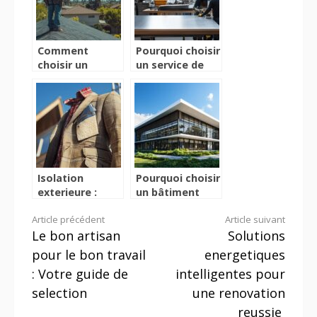
Comment
Pourquoi choisir
choisir un
un service de
artisan
menuiserie
couvreur a
aluminium a
Vertou pour vos
Montpellier
travaux de
pour vos
toiture ?
projets ?
Isolation
Pourquoi choisir
exterieure :
un bâtiment
comment
monopente
Lire
Article précédent
Article suivant
choisir le
pour vos
Le bon artisan
Solutions
materiau
projets
la
isolant ideal en
industriels et
pour le bon travail
energetiques
2024
commerciaux
suite
: Votre guide de
intelligentes pour
selection
une renovation
reussie