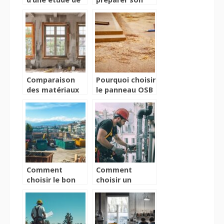
sol pour la
projet de
construction de
construction de
sa maison
maison : guide
détaillé
Comparaison
Pourquoi choisir
des matériaux
le panneau OSB
pour fenêtres :
3 pour vos
bois, pvc ou
projets
aluminium ?
d’aménagement
intérieur ?
Comment
Comment
choisir le bon
choisir un
service de
plombier pour
location benne
une recherche
à Genève pour
de fuite à
vos travaux
Vannes ?