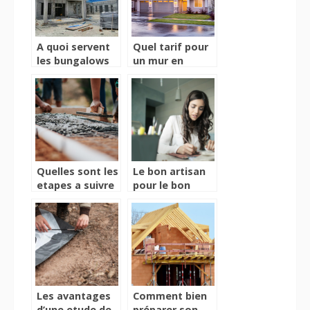
A quoi servent
Quel tarif pour
les bungalows
un mur en
sanitaires pour
parpaings ?
chantiers ?
Decouvrez le
calcul des couts
Quelles sont les
Le bon artisan
etapes a suivre
pour le bon
pour creer une
travail : Votre
chape ?
guide de
selection
Les avantages
Comment bien
d’une etude de
préparer son