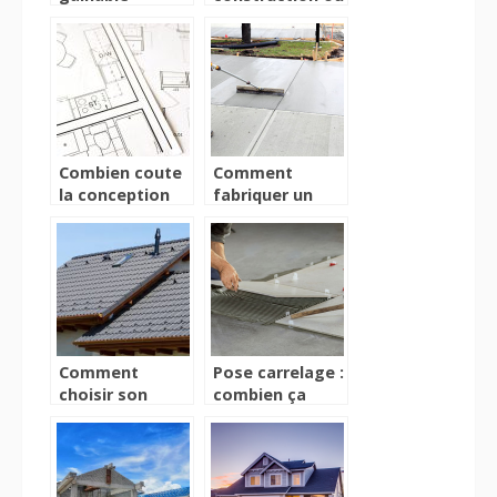
qu’est-ce qu’ils
de renovation:
sont et
ce qu’il faut
comment
savoir!
fonctionnent-ils
?
Combien coute
Comment
la conception
fabriquer un
d’une cuisine ?
béton soi-
même ?
Comment
Pose carrelage :
choisir son
combien ça
revêtement de
coûte ?
toiture ?