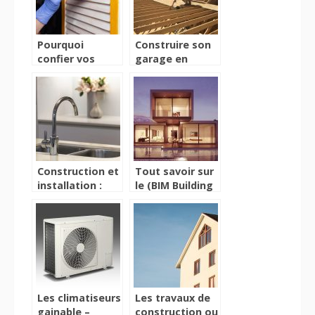
vous
Pourquoi
Construire son
confier vos
garage en
travaux a des
parpaing : quel
professionnels
budget prévoir ?
en peinture ?
Construction et
Tout savoir sur
installation :
le (BIM Building
quel budget
Information
prevoir pour les
Modeling)
travaux de
plomberie ?
Les climatiseurs
Les travaux de
gainable –
construction ou