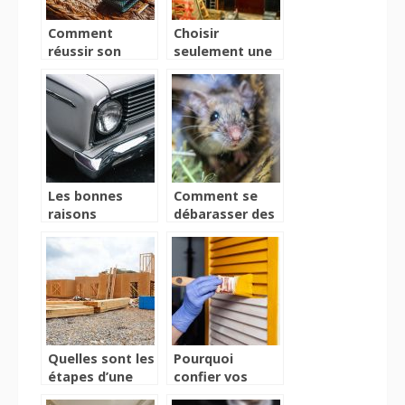
Comment
Choisir
réussir son
seulement une
voyage
boite
d’affaires avec
professionnelle
des
pour ses
professionnels
travaux de
?
construction
Les bonnes
Comment se
raisons
débarasser des
d’installer un
nuisibles chez
plateau
soi ?
tournant pour
véhicules chez
vous
Quelles sont les
Pourquoi
étapes d’une
confier vos
fondation ?
travaux a des