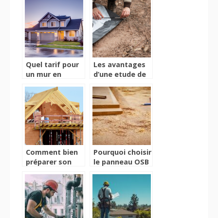
même ?
chantiers ?
Quel tarif pour
Les avantages
un mur en
d’une etude de
parpaings ?
sol pour la
Decouvrez le
construction de
calcul des couts
sa maison
Comment bien
Pourquoi choisir
préparer son
le panneau OSB
projet de
3 pour vos
construction de
projets
maison : guide
d’aménagement
détaillé
intérieur ?