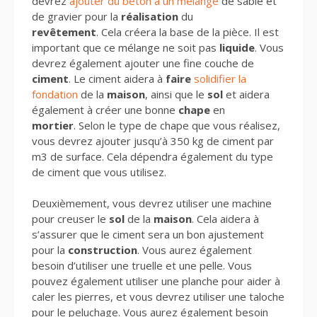
devrez
ajouter du béton à un mélange
de sable et
de gravier pour la
réalisation
du
revêtement
. Cela créera la base de la pièce. Il est
important que ce mélange ne soit pas
liquide
. Vous
devrez également ajouter une fine couche de
ciment
. Le ciment aidera à
faire
solidifier la
fondation
de la
maison
, ainsi que le
sol
et aidera
également à créer une bonne
chape
en
mortier
. Selon le type de chape que vous réalisez,
vous devrez ajouter jusqu’à 350 kg de ciment par
m3 de surface. Cela dépendra également du type
de ciment que vous utilisez.
Deuxièmement, vous devrez utiliser une machine
pour creuser le
sol
de la
maison
. Cela aidera à
s’assurer que le ciment sera un bon ajustement
pour la
construction
. Vous aurez également
besoin d’utiliser une truelle et une pelle. Vous
pouvez également utiliser une planche pour aider à
caler les pierres, et vous devrez utiliser une taloche
pour le peluchage. Vous aurez également besoin