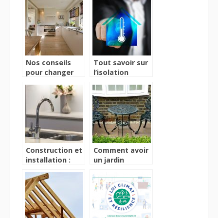
professionnels
en peinture ?
Nos conseils
Tout savoir sur
pour changer
l’isolation
votre cuisine!
exterieure
maison
Construction et
Comment avoir
installation :
un jardin
quel budget
agreable?
prevoir pour les
travaux de
plomberie ?