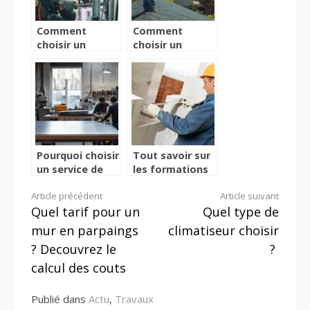
Comment
Comment
choisir un
choisir un
plombier pour
artisan
une recherche
couvreur a
de fuite à
Vertou pour vos
Vannes ?
travaux de
toiture ?
Pourquoi choisir
Tout savoir sur
un service de
les formations
menuiserie
aux métiers du
Lire
Article précédent
Article suivant
aluminium a
bâtiment
Quel tarif pour un
Quel type de
Montpellier
la
pour vos
mur en parpaings
climatiseur choisir
projets ?
suite
? Decouvrez le
?
calcul des couts
Publié dans
Actu
,
Travaux