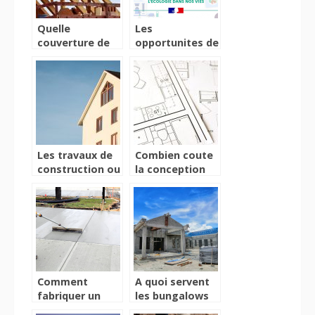
Quelle
Les
couverture de
opportunites de
toiture choisir
la loi Climat et
pour sa maison
Resilience
?
Les travaux de
Combien coute
construction ou
la conception
de renovation:
d’une cuisine ?
ce qu’il faut
savoir!
Comment
A quoi servent
fabriquer un
les bungalows
béton soi-
sanitaires pour