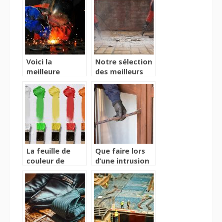
Voici la
Notre sélection
meilleure
des meilleurs
manière de
marteaux
faire des
piqueurs
soudures
La feuille de
Que faire lors
couleur de
d’une intrusion
coulis, pour
dans votre
confirmer votre
logement ?
choix de
peinture