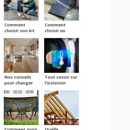
professionnels
?
Comment
Comment
choisir son kit
choisir un
de ramonage ?
chauffe-eau :
quelques
conseils utiles
Nos conseils
Tout savoir sur
pour changer
l’isolation
votre cuisine!
exterieure
maison
Comment avoir
Quelle