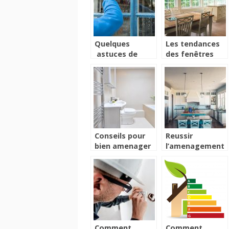
Quelques
Les tendances
astuces de
des fenêtres
grand-mère
actuelles
pour un
nettoyage
parfait des
vitres
Conseils pour
Reussir
bien amenager
l’amenagement
sa salle de bain
de la cuisine : ce
qu’il faut retenir
!
Comment
Comment