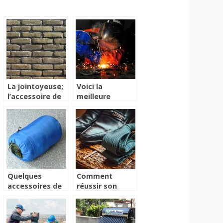
La jointoyeuse;
Voici la
l’accessoire de
meilleure
jointures qui en
manière de
bouche un coin !
faire des
soudures
Quelques
Comment
accessoires de
réussir son
voyage
voyage
indispensables
d’affaires avec
des