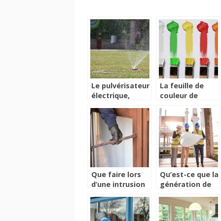
Le pulvérisateur
La feuille de
électrique,
couleur de
votre meilleur
coulis, pour
allié pour
confirmer votre
entretenir votre
choix de
jardin
peinture
Que faire lors
Qu’est-ce que la
d’une intrusion
génération de
dans votre
lead ?
logement ?