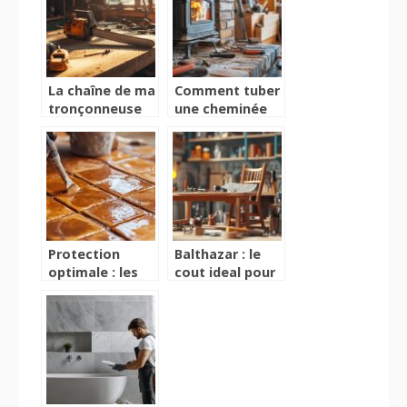
15 rapidement
thermorétractables
et efficacement
dans vos
projets
électriques
La chaîne de ma
Comment tuber
tronçonneuse
une cheminée
ne tourne pas :
pour poêle à
Guide complet
bois :
sur la
Comparatif des
lubrification du
conduits
guide-chaîne
isolants
Protection
Balthazar : le
optimale : les
cout ideal pour
secrets d’une
vos projets de
parfaite
bricolage en
hydrofugation
bois massif
des tomettes