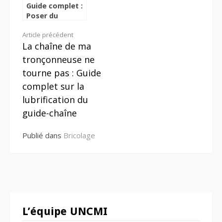
Guide complet :
Poser du
carrelage
Lire
Article précédent
autour d’une
La chaîne de ma
baignoire
la
comme un pro
tronçonneuse ne
suite
tourne pas : Guide
complet sur la
lubrification du
guide-chaîne
Publié dans
Bricolage
L’équipe UNCMI