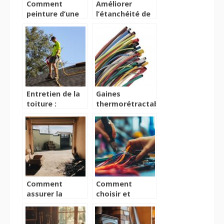
Comment
Améliorer
peinture d’une
l’étanchéité de
porte en bois ?
sa douche
grâce à la
résine epoxy
Entretien de la
Gaines
toiture :
thermorétractables
pourquoi et
: zoom sur les
comment
différentes
procéder ?
utilisations !
Comment
Comment
assurer la
choisir et
réparation de
utiliser
vos volets
efficacement
roulants à Paris
les gaines