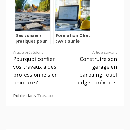
aluminium a
en plusieurs
Montpellier
semaines dans
pour vos
les cheminées
projets ?
Des conseils
Formation Obat
pratiques pour
: Avis sur le
refaire sa
logiciel de
Lire
Article précédent
Article suivant
descente de
facture et devis
Pourquoi confier
Construire son
garage en
facile pour le
la
toute sécurité
bâtiment et ses
vos travaux a des
garage en
supports
suite
professionnels en
parpaing : quel
techniques
peinture ?
budget prévoir ?
Publié dans
Travaux