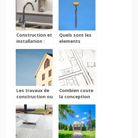
en peinture ?
Construction et
Quels sont les
installation :
elements
quel budget
indispensables
prevoir pour les
sur un chantier?
travaux de
plomberie ?
Les travaux de
Combien coute
construction ou
la conception
de renovation:
d’une cuisine ?
ce qu’il faut
savoir!