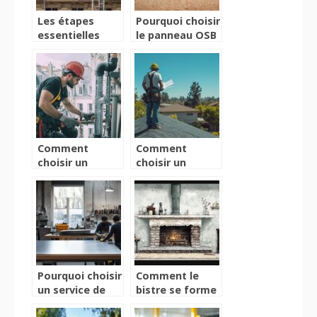
Les étapes
Pourquoi choisir
essentielles
le panneau OSB
pour une
3 pour vos
rénovation de
projets
façades réussie
d’aménagement
intérieur ?
Comment
Comment
choisir un
choisir un
plombier pour
artisan
une recherche
couvreur a
de fuite à
Vertou pour vos
Vannes ?
travaux de
toiture ?
Pourquoi choisir
Comment le
un service de
bistre se forme
menuiserie
généralement