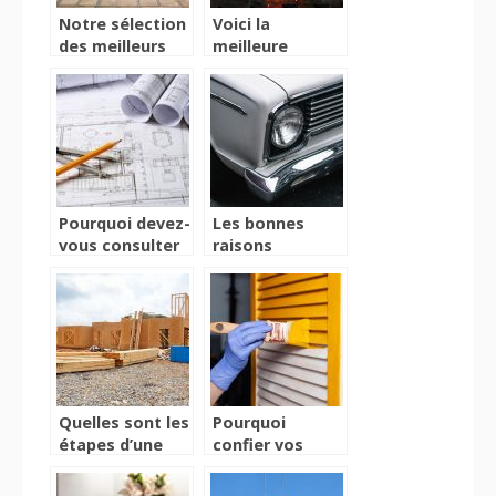
Notre sélection
Voici la
des meilleurs
meilleure
marteaux
manière de
piqueurs
faire des
soudures
Pourquoi devez-
Les bonnes
vous consulter
raisons
un architecte?
d’installer un
plateau
tournant pour
véhicules chez
vous
Quelles sont les
Pourquoi
étapes d’une
confier vos
fondation ?
travaux a des
professionnels