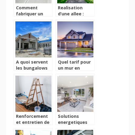
Comment
Realisation
fabriquer un
d’une allee :
béton soi-
quelle epaisseur
même ?
de gravier pour
la resistance de
l’infrastructure
?
A quoi servent
Quel tarif pour
les bungalows
un mur en
sanitaires pour
parpaings ?
chantiers ?
Decouvrez le
calcul des couts
Renforcement
Solutions
et entretien de
energetiques
structures en
intelligentes
beton pour
pour une