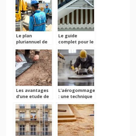
assurer la
renovation
perennite des
reussie
batiments
Le plan
Le guide
pluriannuel de
complet pour le
travaux : une
traitement de
approche
charpente a la
methodique
rochelle
pour la gestion
des batiments
sur dix ans
Les avantages
L’aérogommage
d’une etude de
: une technique
sol pour la
pour le
construction de
nettoyage des
sa maison
surfaces