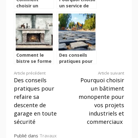
choisir un
un service de
artisan
menuiserie
couvreur a
aluminium a
Vertou pour vos
Montpellier
travaux de
pour vos
toiture ?
projets ?
Comment le
Des conseils
bistre se forme
pratiques pour
généralement
refaire sa
Lire
Article précédent
Article suivant
en plusieurs
descente de
Des conseils
Pourquoi choisir
semaines dans
garage en
la
les cheminées
toute sécurité
pratiques pour
un bâtiment
suite
refaire sa
monopente pour
descente de
vos projets
garage en toute
industriels et
sécurité
commerciaux
Publié dans
Travaux