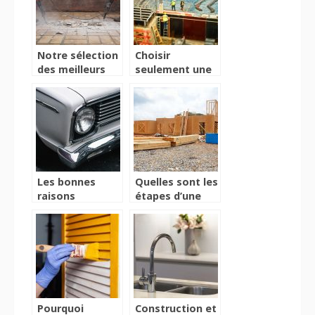
Notre sélection
Choisir
des meilleurs
seulement une
marteaux
boite
piqueurs
professionnelle
pour ses
travaux de
construction
Les bonnes
Quelles sont les
raisons
étapes d’une
d’installer un
fondation ?
plateau
tournant pour
véhicules chez
vous
Pourquoi
Construction et