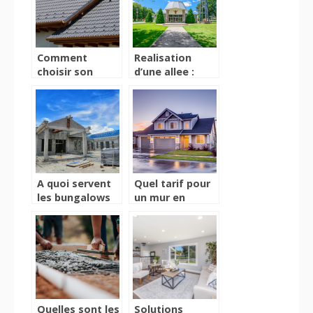
Comment
Realisation
choisir son
d’une allee :
revêtement de
quelle epaisseur
toiture ?
de gravier pour
la resistance de
l’infrastructure
?
A quoi servent
Quel tarif pour
les bungalows
un mur en
sanitaires pour
parpaings ?
chantiers ?
Decouvrez le
calcul des couts
Quelles sont les
Solutions