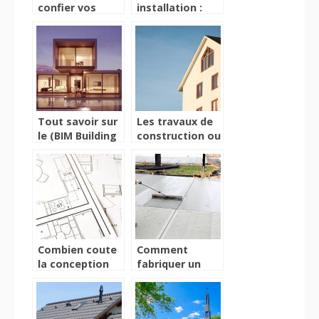
confier vos
installation :
travaux a des
quel budget
professionnels
prevoir pour les
en peinture ?
travaux de
plomberie ?
Tout savoir sur
Les travaux de
le (BIM Building
construction ou
Information
de renovation:
Modeling)
ce qu’il faut
savoir!
Combien coute
Comment
la conception
fabriquer un
d’une cuisine ?
béton soi-
même ?