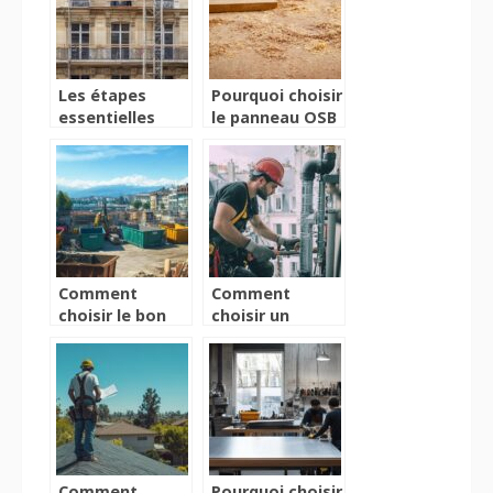
détaillé
Les étapes
Pourquoi choisir
essentielles
le panneau OSB
pour une
3 pour vos
rénovation de
projets
façades réussie
d’aménagement
intérieur ?
Comment
Comment
choisir le bon
choisir un
service de
plombier pour
location benne
une recherche
à Genève pour
de fuite à
vos travaux
Vannes ?
Comment
Pourquoi choisir