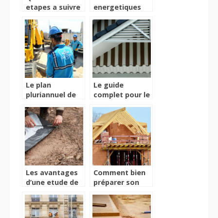
etapes a suivre
energetiques
pour creer une
intelligentes
chape ?
pour une
renovation
reussie
Le plan
Le guide
pluriannuel de
complet pour le
travaux : une
traitement de
approche
charpente a la
methodique
rochelle
pour la gestion
des batiments
sur dix ans
Les avantages
Comment bien
d’une etude de
préparer son
sol pour la
projet de
construction de
construction de
sa maison
maison : guide