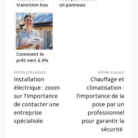
transition bas
un panneau
carbone
solaire plug and
transforme
play pour votre
l’industrie
maison
cimentière pour
un avenir
durable
Comment le
prêt vert à 0%
peut vous aider
Lire
Article précédent
Article suivant
à financer vos
Installation
Chauffage et
travaux de
la
rénovation
électrique : zoom
climatisation :
énergétique ?
suite
sur l’importance
l’importance de la
de contacter une
pose par un
entreprise
professionnel
spécialisée
pour garantir la
sécurité