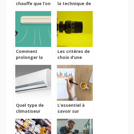
chauffe que l’on
la technique de
peut installer
chemisage d’un
chez soi
conduit de
cheminée ?
Comment
Les critères de
prolonger la
choix d’une
durée de vie des
pompe à
appareils de
chaleur air eau
climatisation ?
Quel type de
L’essentiel à
climatiseur
savoir sur
choisir ?
l’audit
énergétique