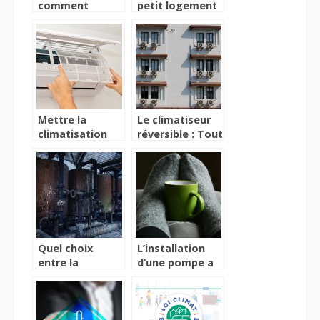
comment
petit logement
améliorer
avec une
l’isolation de
chaudière
son spa ?
électrique
Mettre la
Le climatiseur
climatisation
réversible : Tout
chez soi,
savoir sur les
comment
caractéristiques
procéder ?
de cet appareil
Quel choix
L’installation
entre la
d’une pompe a
chaudiere et le
chaleur : quels
chauffe-eau?
sont les enjeux
?