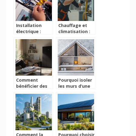
Installation
Chauffage et
électrique :
climatisation :
zoom sur
l’importance de
l’importance de
la pose par un
contacter une
professionnel
entreprise
pour garantir la
spécialisée
sécurité
Comment
Pourquoi isoler
bénéficier des
les murs d’une
aides pour
maison
l’installation de
traditionnelle ?
systèmes de
Combat contre
chauffage à
les ponts
Buchelay
thermiques
Comment la
Pourquoi choisir