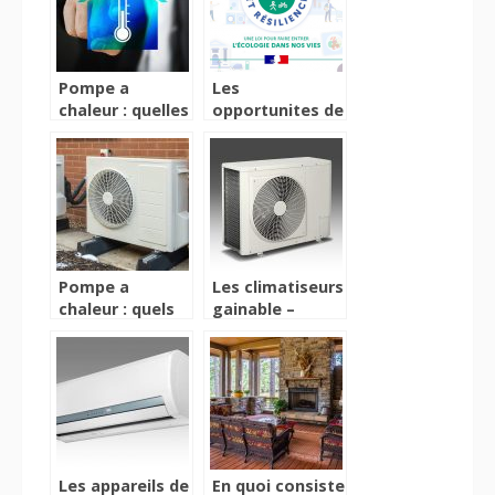
Pompe a
Les
chaleur : quelles
opportunites de
options sont
la loi Climat et
disponibles ?
Resilience
Pompe a
Les climatiseurs
chaleur : quels
gainable –
sont les
qu’est-ce qu’ils
avantages ?
sont et
comment
fonctionnent-ils
?
Les appareils de
En quoi consiste